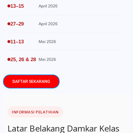
13–15
April 2026
27–29
April 2026
11–13
Mei 2026
25, 26 & 28
Mei 2026
08–10
Juni 2026
DAFTAR SEKARANG
22–24
Juni 2026
INFORMASI PELATIHAN
06–08
Juli 2026
Latar Belakang Damkar Kelas
20–22
Juli 2026