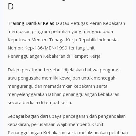
D
03–05
Agustus 2026
Training Damkar Kelas D
atau Petugas Peran Kebakaran
merupakan program pelatihan yang mengacu pada
17–19
Agustus 2026
Keputusan Menteri Tenaga Kerja Republik Indonesia
Nomor: Kep-186/MEN/1999 tentang Unit
07–09
September 2026
Penanggulangan Kebakaran di Tempat Kerja.
Dalam peraturan tersebut dijelaskan bahwa pengurus
21–23
September 2026
atau pengusaha memiliki kewajiban untuk mencegah,
mengurangi, dan memadamkan kebakaran serta
05–07
Oktober 2026
menyelenggarakan latihan penanggulangan kebakaran
secara berkala di tempat kerja.
19–21
Oktober 2026
Sebagai bagian dari upaya pencegahan dan pengendalian
kebakaran, perusahaan wajib membentuk Unit
02–04
November 2026
Penanggulangan Kebakaran serta melaksanakan pelatihan