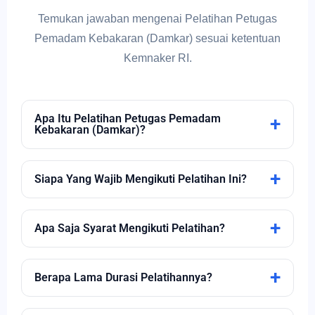
Temukan jawaban mengenai Pelatihan Petugas
Pemadam Kebakaran (Damkar) sesuai ketentuan
Kemnaker RI.
Apa Itu Pelatihan Petugas Pemadam
+
Kebakaran (Damkar)?
Pelatihan ini merupakan program sertifikasi
+
Kemnaker RI yang bertujuan membekali peserta
Siapa Yang Wajib Mengikuti Pelatihan Ini?
dengan kemampuan mencegah, menanggulangi, dan
Semua karyawan dari berbagai jenjang di perusahaan
mengendalikan kebakaran di lingkungan kerja.
+
yang memiliki potensi bahaya kebakaran diwajibkan
Apa Saja Syarat Mengikuti Pelatihan?
memiliki Petugas Pemadam Kebakaran sesuai
Persyaratan umumnya meliputi fotokopi KTP, pas
ketentuan peraturan perundang-undangan.
+
foto, ijazah terakhir, surat keterangan kerja, dan surat
Berapa Lama Durasi Pelatihannya?
pernyataan/fakta integritas
Durasi pelatihan selama 3 hari mengikuti kurikulum