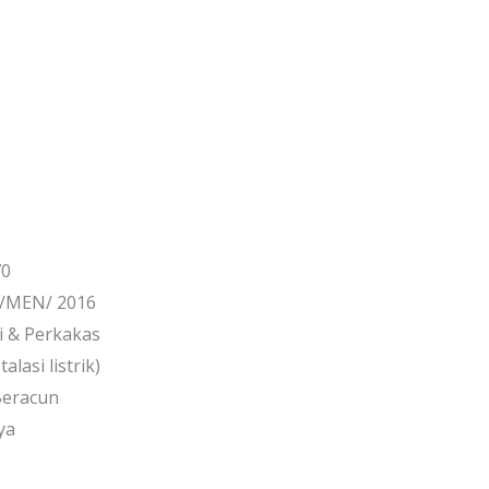
70
8/MEN/ 2016
 & Perkakas
lasi listrik)
Beracun
ya