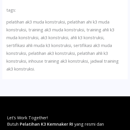
tags:
pelatihan ak3 muda konstruksi, pelatihan ahi k3 muda
konstruksi, training ak3 muda konstruksi, training ahli k3
muda konstruksi, ak3 konstruksi, ahli k3 konstruksi,
sertifikasi ahli muda k3 konstruksi, sertifikasi ak3 muda
konstruksi, pelatihan ak3 konstruksi, pelatihan ahli k3
konstruksi, inhouse training ak3 konstruksi, jadwal training
ak3 konstruksi.
Let’s Work Together!
Butuh
Pelatihan K3 Kemnaker RI
yang resmi dan