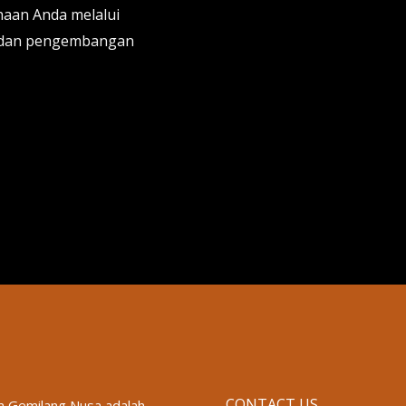
aan Anda melalui
a, dan pengembangan
CONTACT US
 Gemilang Nusa adalah