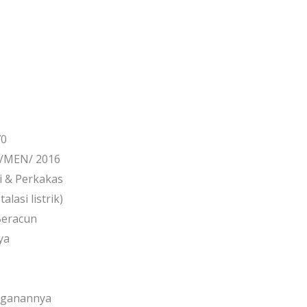
70
8/MEN/ 2016
 & Perkakas
lasi listrik)
Beracun
ya
nganannya