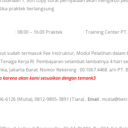
erusahaan 7. Soft copy surat pernyataan akan mengikuti pel
tika praktek berlangsung
0 – 16.00 Praktek : Training Center PT. Upaya
ebut sudah termasuk Fee Instruktur, Modul Pelatihan dalam be
n Tenaga Kerja RI. Pembayaran selambat-lambatnya 4 hari se
ka, Jakarta Barat. Nomor Rekening : 00.1067.4468. a/n PT.
a karena akan kami sesuaikan dengan temank3
06-6126 (Mutia), 0812-9805-3891 (Tiara) ,
Email
: mutia@betr