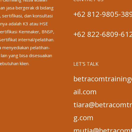
an jasa bergerak di bidang
+62 812-9805-38
, sertifikasi, dan konsultasi
nya adalah K3 atau HSE
ertifikasi Kemnaker, BNSP,
+62 822-6809-61
ertifikat internal/pelatihan.
a menyediakan pelatihan-
 lain yang bisa disesuaikan
ebutuhan klien.
LET’S TALK
betracomtraini
ail.com
tiara@betracomtr
g.com
mutia@betracomt