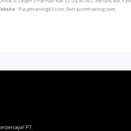
Office, Jl. Letjen S Parman Kav 22-24, Rt 001, Rw 004, Kel. Pa
ebsite
: Pusattrainingk3.com, Betracomtraining.com.
terpercaya? PT.