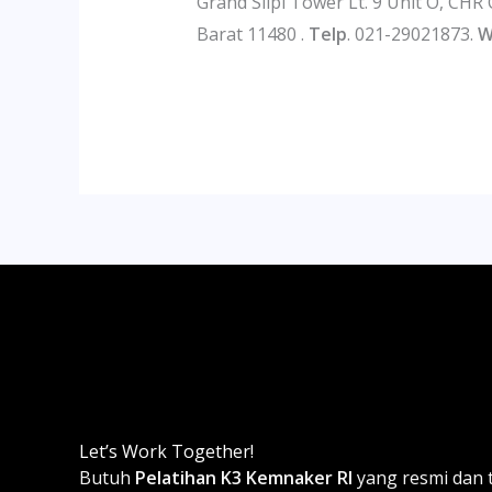
Grand Slipi Tower Lt. 9 Unit O, CHR 
Barat 11480 .
Telp
. 021-29021873.
W
Let’s Work Together!
Butuh
Pelatihan K3 Kemnaker RI
yang resmi dan 