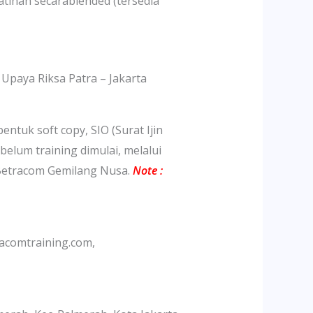
atihan secarablended (tersedia
 Riksa Patra – Jakarta
ntuk soft copy, SIO (Surat Ijin
belum training dimulai, melalui
 Betracom Gemilang Nusa.
Note :
acomtraining.com,