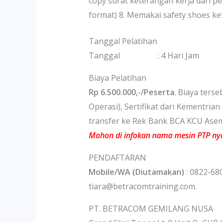
copy surat keterangan kerja dari p
format) 8. Memakai safety shoes ke
Tanggal Pelatihan
Tanggal : 4 Hari Jam : 08.0
Biaya Pelatihan
Rp 6.500.000,-/Peserta
. Biaya ters
Operasi), Sertifikat dari Kementria
transfer ke Rek Bank BCA KCU Asem
Mohon di infokan nama mesin PTP ny
PENDAFTARAN
Mobile/WA (Diutamakan)
: 0822-68
tiara@betracomtraining.com.
PT. BETRACOM GEMILANG NUSA