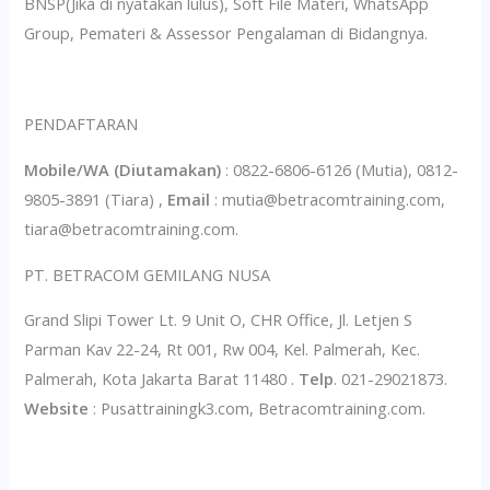
BNSP(Jika di nyatakan lulus), Soft File Materi, WhatsApp
Group, Pemateri & Assessor Pengalaman di Bidangnya.
PENDAFTARAN
Mobile/WA (Diutamakan)
: 0822-6806-6126 (Mutia), 0812-
9805-3891 (Tiara) ,
Email
: mutia@betracomtraining.com,
tiara@betracomtraining.com.
PT. BETRACOM GEMILANG NUSA
Grand Slipi Tower Lt. 9 Unit O, CHR Office, Jl. Letjen S
Parman Kav 22-24, Rt 001, Rw 004, Kel. Palmerah, Kec.
Palmerah, Kota Jakarta Barat 11480 .
Telp
. 021-29021873.
Website
: Pusattrainingk3.com, Betracomtraining.com.