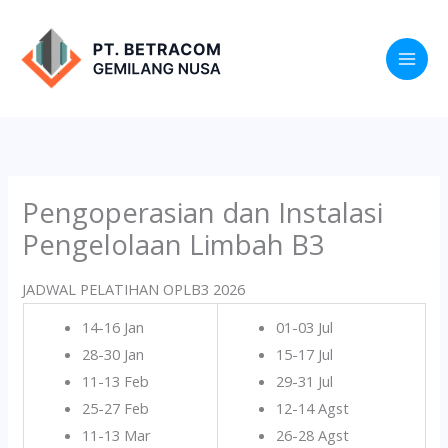
Lewati
ke
konten
Pengoperasian dan Instalasi
Pengelolaan Limbah B3
JADWAL PELATIHAN OPLB3 2026
14-16 Jan
01-03 Jul
28-30 Jan
15-17 Jul
11-13 Feb
29-31 Jul
25-27 Feb
12-14 Agst
11-13 Mar
26-28 Agst