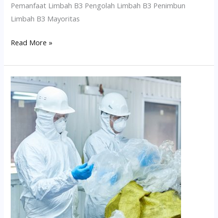
Pemanfaat Limbah B3 Pengolah Limbah B3 Penimbun
Limbah B3 Mayoritas
Read More »
Jadwal
Terdekat
Pelatihan
Penanggung
Jawab
Pemantauan
Dan
Analisis
Pengolahan
Limbah
B3