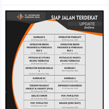
JADWAL
PELATIHAN
K3
TERDEKAT