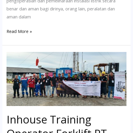
pengoperasian dan pemeliharaan instalasi listrik secara
benar dan aman bagi dirinya, orang lain, peralatan dan
aman dalam
Read More »
Inhouse
Training
Operator
Forklift
PT.
PDSI
&
PT.
Inhouse Training
Filantra
Sertifikasi