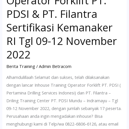
Operator Forklift PT.
Kemanaker
PDSI & PT. Filantra
RI
Tgl
Sertifikasi Kemanaker
09-
12
RI Tgl 09-12 November
November
2022
2022
Berita Training
/
Admin Betracom
Alhamdulillaah Selamat dan sukses, telah dilaksanakan
dengan lancar Inhouse Training Operator Forklift PT. PDSI (
Pertamina Drilling Services Indonesi) dan PT. Filantra –
Driling Training Center PT. PDSI Mundu – Indramayu – Tgl
09-12 November 2022, dengan jumlah sebanyak 17 peserta.
Perusahaan anda ingin mengadakan inhouse? Bisa
menghubungi kami di Telp/wa 0822-6806-6126, atau email