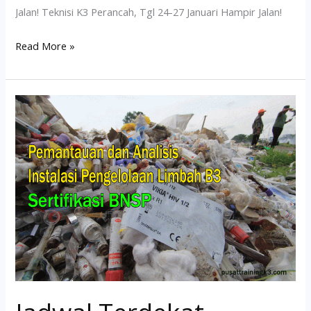
Jalan! Teknisi K3 Perancah, Tgl 24-27 Januari Hampir Jalan!
Read More »
Jadwal
Terdekat
Pelatihan
Pengoperasian
dan
Instalasi
Pengelolaan
Limbah
B3