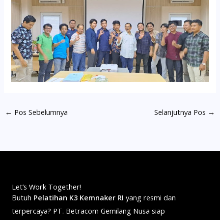
←
Pos Sebelumnya
Selanjutnya Pos
→
Let’s Work Together!
Butuh
Pelatihan K3 Kemnaker RI
yang resmi dan
terpercaya? PT. Betracom Gemilang Nusa siap