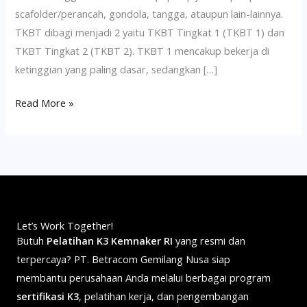
scafolder/perancah, gondola, tangga, ataupun lain-lainnya.
TKBT dibagi menjadi 2 yaitu TKBT Tingkat 1 (TKBT 1) dan
TKBT Tingkat 2 (TKBT 2). TKBT 1 mencakup bekerja di
ketinggian yang paling dasar, sedangkan […]
Read More »
Let’s Work Together!
Butuh
Pelatihan K3 Kemnaker RI
yang resmi dan
terpercaya? PT. Betracom Gemilang Nusa siap
membantu perusahaan Anda melalui berbagai program
sertifikasi K3
, pelatihan kerja, dan pengembangan