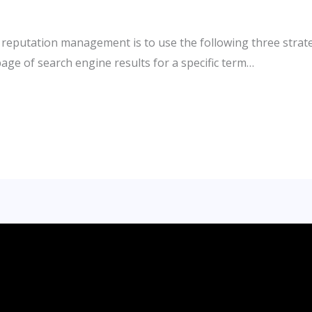
reputation management is to use the following three strate
 page of search engine results for a specific term…