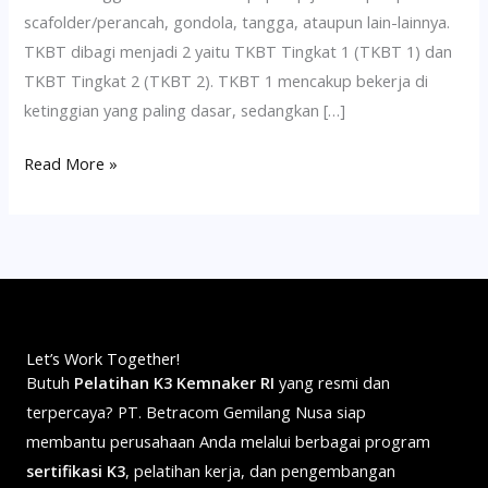
scafolder/perancah, gondola, tangga, ataupun lain-lainnya.
TKBT dibagi menjadi 2 yaitu TKBT Tingkat 1 (TKBT 1) dan
TKBT Tingkat 2 (TKBT 2). TKBT 1 mencakup bekerja di
ketinggian yang paling dasar, sedangkan […]
Read More »
Let’s Work Together!
Butuh
Pelatihan K3 Kemnaker RI
yang resmi dan
terpercaya? PT. Betracom Gemilang Nusa siap
membantu perusahaan Anda melalui berbagai program
sertifikasi K3
, pelatihan kerja, dan pengembangan