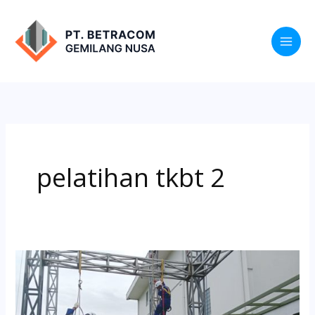
Lewati
ke
konten
pelatihan tkbt 2
Training
Tenaga
Kerja