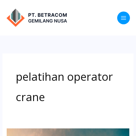
Lewati
ke
konten
pelatihan operator
crane
Inhouse