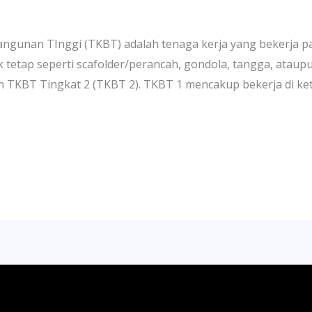
ngunan TInggi (TKBT) adalah tenaga kerja yang bekerja p
tetap seperti scafolder/perancah, gondola, tangga, ataupu
n TKBT Tingkat 2 (TKBT 2). TKBT 1 mencakup bekerja di ket