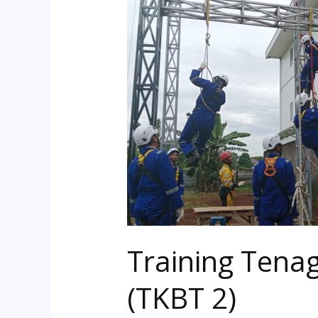
Training
Tenaga
Kerja
Bangunan
Tinggi
Tingkat
2
(TKBT
2)
Training Tenag
(TKBT 2)