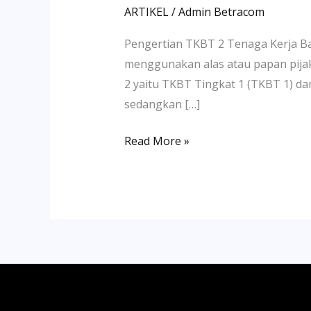
ARTIKEL
/
Admin Betracom
Pengertian TKBT 2 Tenaga Kerja Ba
menggunakan alas atau papan pijak 
2 yaitu TKBT Tingkat 1 (TKBT 1) da
sedangkan […]
Read More »