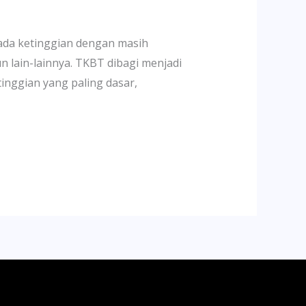
ada ketinggian dengan masih
n lain-lainnya. TKBT dibagi menjadi
inggian yang paling dasar,