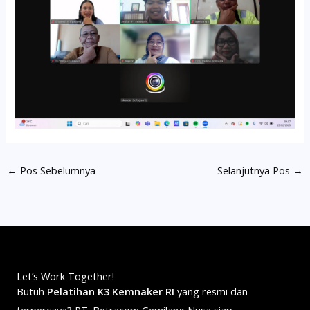
←
Pos Sebelumnya
Selanjutnya Pos
→
Let’s Work Together!
Butuh
Pelatihan K3 Kemnaker RI
yang resmi dan
terpercaya? PT. Betracom Gemilang Nusa siap