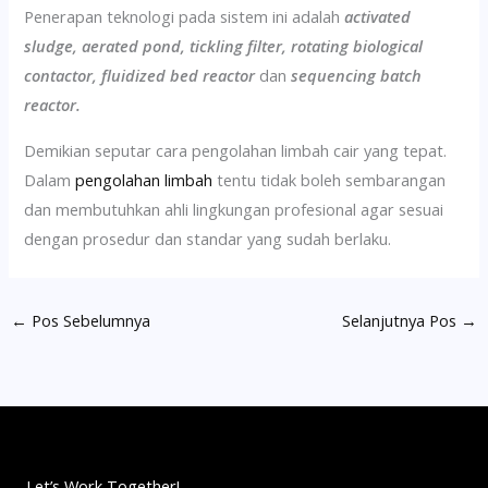
Penerapan teknologi pada sistem ini adalah
activated
sludge, aerated pond, tickling filter, rotating biological
contactor, fluidized bed reactor
dan
sequencing batch
reactor.
Demikian seputar cara pengolahan limbah cair yang tepat.
Dalam
pengolahan limbah
tentu tidak boleh sembarangan
dan membutuhkan ahli lingkungan profesional agar sesuai
dengan prosedur dan standar yang sudah berlaku.
←
Pos Sebelumnya
Selanjutnya Pos
→
Let’s Work Together!