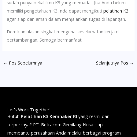
sudah punya bekal ilmu K3 yang memadai. Jika Anda belum
memiliki pengetahuan K3, nda dapat mengikuti
pelatihan K3
agar siap dan aman dalam menjalankan tugas di lapangan.
Demikian ulasan singkat mengenai keselamatan kerja di
pertambangan. Semoga bermanfaat.
←
Pos Sebelumnya
Selanjutnya Pos
→
Let’s Work Together!
Butuh
Pelatihan K3 Kemnaker RI
yang resmi dan
terpercaya? PT. Betracom Gemilang Nusa siap
membantu perusahaan Anda melalui berbagai program