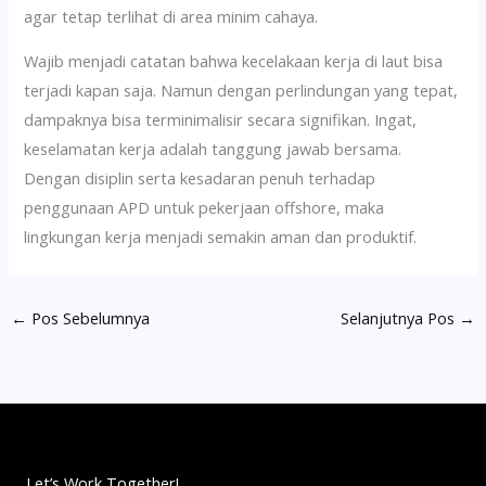
agar tetap terlihat di area minim cahaya.
Wajib menjadi catatan bahwa kecelakaan kerja di laut bisa
terjadi kapan saja. Namun dengan perlindungan yang tepat,
dampaknya bisa terminimalisir secara signifikan. Ingat,
keselamatan kerja adalah tanggung jawab bersama.
Dengan disiplin serta kesadaran penuh terhadap
penggunaan APD untuk pekerjaan offshore, maka
lingkungan kerja menjadi semakin aman dan produktif.
←
Pos Sebelumnya
Selanjutnya Pos
→
Let’s Work Together!