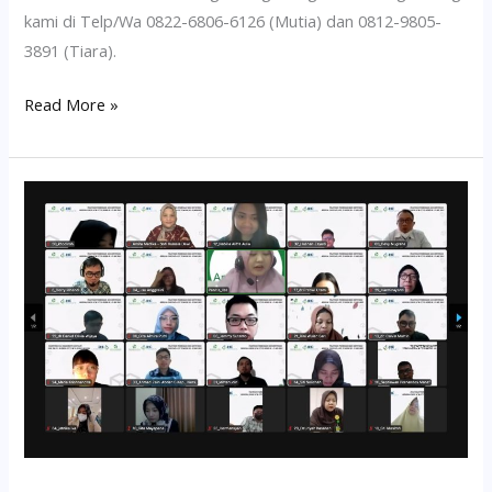
kami di Telp/Wa 0822-6806-6126 (Mutia) dan 0812-9805-
3891 (Tiara).
Read More »
Pelatihan
Medical
Checkup,
30-
31
Mei
2023