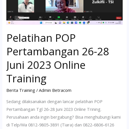
Juni
2023
Online
Training
Pelatihan POP
Pertambangan 26-28
Juni 2023 Online
Training
Berita Training
/
Admin Betracom
Sedang dilaksanakan dengan lancar pelatihan POP
Pertambangan Tgl 26-28 Juni 2023 Online Trining.
Perusahaan anda ingin bergabung? Bisa menghubungi kami
di Telp/Wa 0812-9805-3891 (Tiara) dan 0822-6806-6126