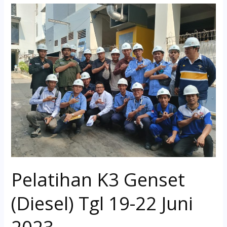
Pelatihan
K3
Genset
(Diesel)
Tgl
19-
22
Juni
2023
Pelatihan K3 Genset
(Diesel) Tgl 19-22 Juni