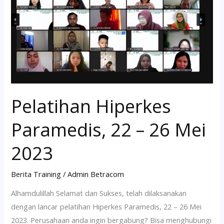
22
–
26
Mei
2023
Pelatihan Hiperkes
Paramedis, 22 – 26 Mei
2023
Berita Training
/
Admin Betracom
Alhamdulillah Selamat dan Sukses, telah dilaksanakan
dengan lancar pelatihan Hiperkes Paramedis, 22 – 26 Mei
2023. Perusahaan anda ingin bergabung? Bisa menghubungi