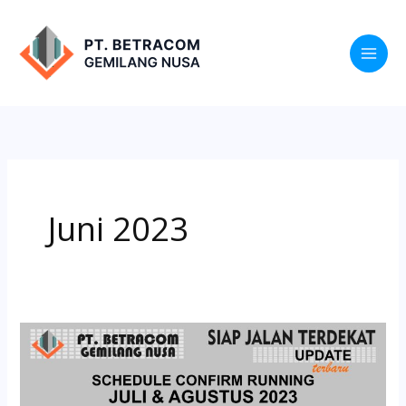
Lewati
ke
konten
Juni 2023
JADWAL
PELATIHAN
SIAP